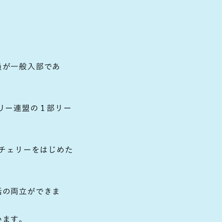
員が一般入部であ
リー連盟の１部リー
ーチェリーをはじめた
活の両立ができま
います。