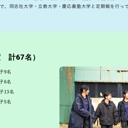
で、同志社大学・立教大学・慶応義塾大学と定期戦を行っ
度 計67名）
子9名
子6名
子13名
子5名