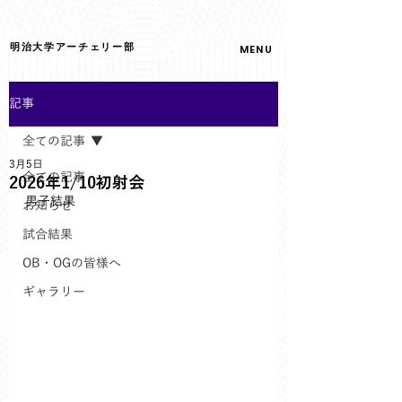
明治大学アーチェリー部
MENU
記事
全ての記事
3月5日
全ての記事
2026年1/10初射会
男子結果
お知らせ
試合結果
OB・OGの皆様へ
ギャラリー